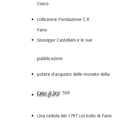
Civico
collezione Fondazione C.R
Fano
Giuseppe Castellani e le sue
pubblicazioni
potere d'acquisto delle monete della
Fano di fine '500
bibliografia
Una cedola del 1797 col bollo di Fano