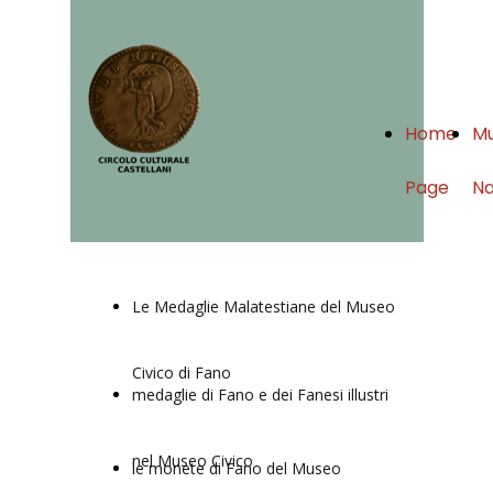
Home
Mu
Page
Na
Le Medaglie Malatestiane del Museo
Civico di Fano
medaglie di Fano e dei Fanesi illustri
nel Museo Civico
le monete di Fano del Museo