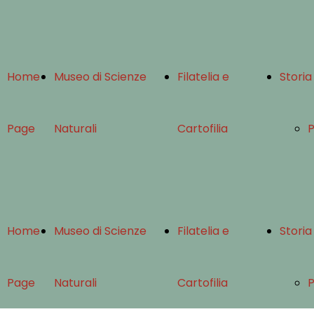
Home
Museo di Scienze
Filatelia e
Storia
Page
Naturali
Cartofilia
Paleontologia
Bolli
Home
Museo di Scienze
Filatelia e
Storia
Malacologia
Comunali
L
Page
Naturali
Cartofilia
Geologia
di Fano