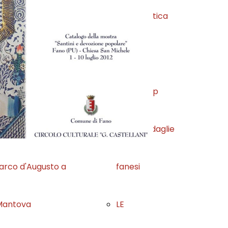
ue fanesi nella
numismatica
econda guerra
Romana
mondiale
Book Shop
na giraffa a Fano
altre medaglie
'arco d'Augusto a
fanesi
Mantova
LE