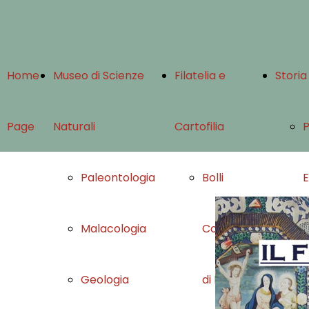
Home
Museo di Scienze
Filatelia e
Storia
Page
Naturali
Cartofilia
Paleontologia
Bolli
Malacologia
Comunali
L
Geologia
di Fano