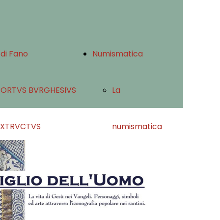
 di Fano
Numismatica
PORTVS BVRGHESIVS
La
EXTRVCTVS
numismatica
a cattedra
Fanese
ambulante
La