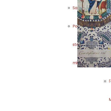
Santini
d
Posta e
s
storia
militare
u
l