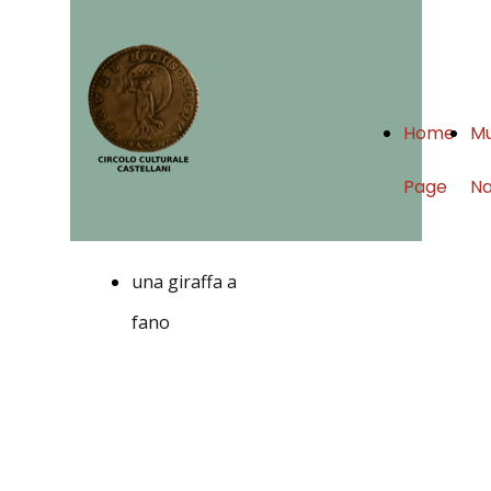
Home
Mu
Page
Na
una giraffa a
fano